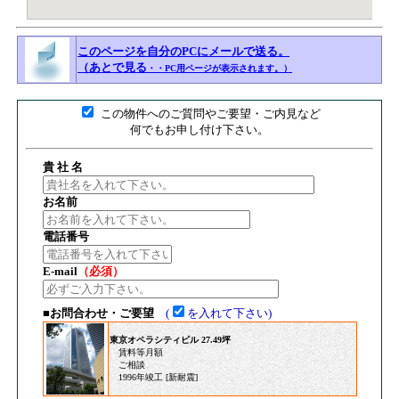
このページを自分のPCにメールで送る。
（あとで見る
・・PC用ページが表示されます。）
■
この物件へのご質問やご要望・ご内見など
何でもお申し付け下さい。
貴 社 名
お名前
電話番号
E-mail
（必須）
■お問合わせ・ご要望
(
を入れて下さい)
東京オペラシティビル 27.49坪
賃料等月額
ご相談
1996年竣工 [新耐震]