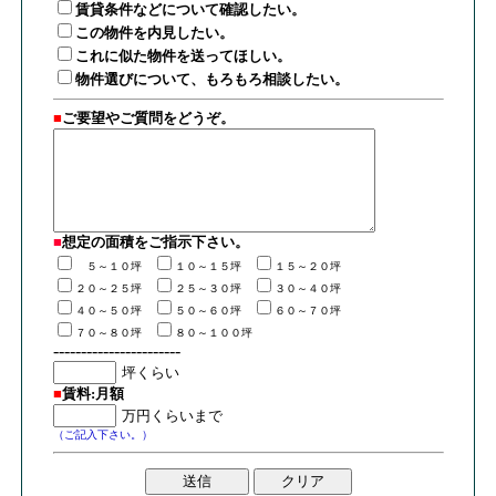
賃貸条件などについて確認したい。
この物件を内見したい。
これに似た物件を送ってほしい。
物件選びについて、もろもろ相談したい。
■
ご要望やご質問をどうぞ。
■
想定の面積
を
ご指示下さい。
５～１０坪
１０～１５坪
１５～２０坪
２０～２５坪
２５～３０坪
３０～４０坪
４０～５０坪
５０～６０坪
６０～７０坪
７０～８０坪
８０～１００坪
-----------------------
■
賃料:月額
（ご記入下さい。）