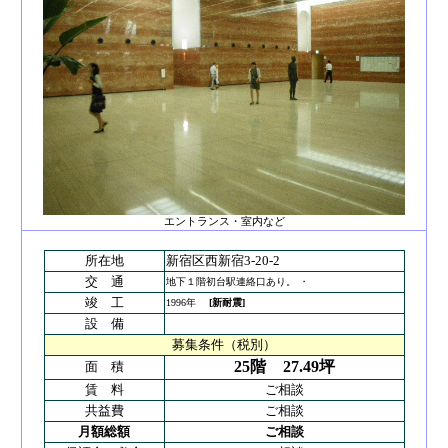
エントランス・室内など
所在地
新宿区西新宿3-20-2
交 通
地下１階初台駅連絡口あり。 ・
竣 工
1996年
[新耐震]
設 備
募集条件（税別）
25階
27.49坪
面 積
賃 料
ご相談
共益費
ご相談
月額総額
ご相談