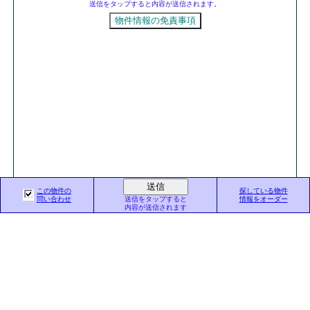
送信をタップすると内容が送信されます。
この物件の
探している物件
東京都知事（5）第76338号
問い合わせ
送信をタップすると
情報をオーダー
株式会社 東京オフィスプロジェクト
内容が送信されます
東京都千代田区三番町20-2
TEL03-3234-1095
お気軽に
お電話でも
お問合せ下さい。
新宿の貸事務所特集