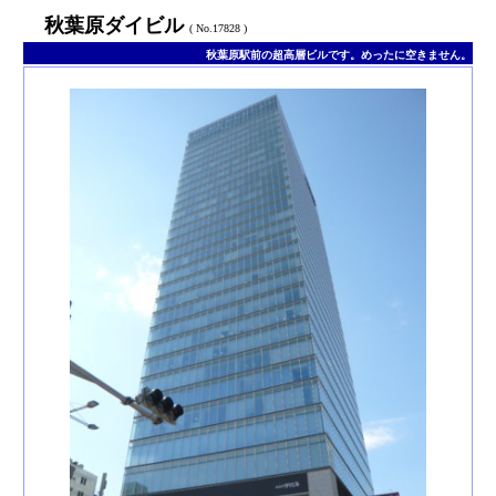
秋葉原ダイビル
( No.17828 )
秋葉原駅前の超高層ビルです。めったに空きません。