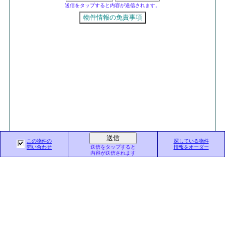
送信をタップすると内容が送信されます。
この物件の
探している物件
東京都知事（5）第76338号
問い合わせ
送信をタップすると
情報をオーダー
内容が送信されます
株式会社 東京オフィスプロジェクト
東京都千代田区三番町20-2
TEL03-3234-1095
お気軽に
お電話でも
お問合せ下さい。
秋葉原の貸事務所特集