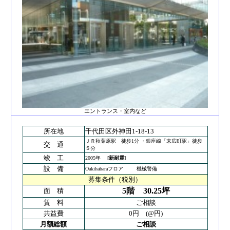
エントランス・室内など
所在地
千代田区外神田1-18-13
ＪＲ秋葉原駅 徒歩1分 ・銀座線「末広町駅」徒歩
交 通
５分
竣 工
2005年
[新耐震]
設 備
Oakihabaraフロア 機械警備
募集条件（税別）
5階
30.25坪
面 積
賃 料
ご相談
共益費
0円 (@円)
月額総額
ご相談