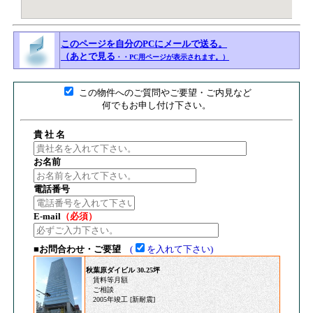
このページを自分のPCにメールで送る。
（あとで見る
・・PC用ページが表示されます。）
■
この物件へのご質問やご要望・ご内見など
何でもお申し付け下さい。
貴 社 名
お名前
電話番号
E-mail
（必須）
■お問合わせ・ご要望
(
を入れて下さい)
秋葉原ダイビル 30.25坪
賃料等月額
ご相談
2005年竣工 [新耐震]