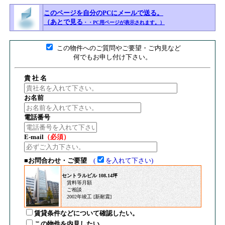
このページを自分のPCにメールで送る。
（あとで見る
・・PC用ページが表示されます。）
■
この物件へのご質問やご要望・ご内見など
何でもお申し付け下さい。
貴 社 名
お名前
電話番号
E-mail
（必須）
■お問合わせ・ご要望
(
を入れて下さい)
セントラルビル 108.14坪
賃料等月額
ご相談
2002年竣工 [新耐震]
賃貸条件などについて確認したい。
この物件を内見したい。