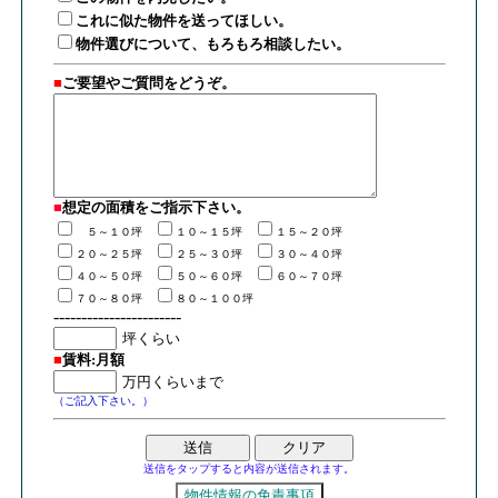
これに似た物件を送ってほしい。
物件選びについて、もろもろ相談したい。
■
ご要望やご質問をどうぞ。
■
想定の面積
を
ご指示下さい。
５～１０坪
１０～１５坪
１５～２０坪
２０～２５坪
２５～３０坪
３０～４０坪
４０～５０坪
５０～６０坪
６０～７０坪
７０～８０坪
８０～１００坪
-----------------------
■
賃料:月額
（ご記入下さい。）
送信をタップすると内容が送信されます。