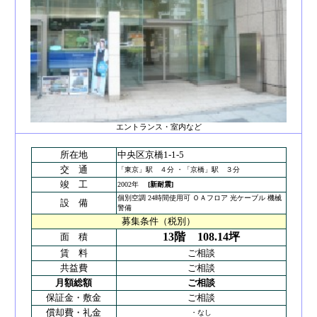
エントランス・室内など
所在地
中央区京橋1-1-5
交 通
「東京」駅 ４分 ・「京橋」駅 ３分
竣 工
2002年
[新耐震]
個別空調 24時間使用可 ＯＡフロア 光ケーブル 機械
設 備
警備
募集条件（税別）
13階
108.14坪
面 積
賃 料
ご相談
共益費
ご相談
月額総額
ご相談
保証金・敷金
ご相談
償却費・礼金
・なし