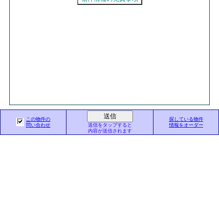
東京都知事（5）第76338号
この物件の
探している物件
問い合わせ
株式会社 東京オフィスプロジェクト
送信をタップすると
情報をオーダー
内容が送信されます
東京都千代田区三番町20-2
TEL03-3234-1095
お気軽に
お電話でも
お問合せ下さい。
八重洲・京橋の貸事務所特集