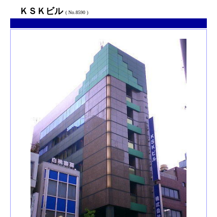
ＫＳＫビル
( No.8590 )