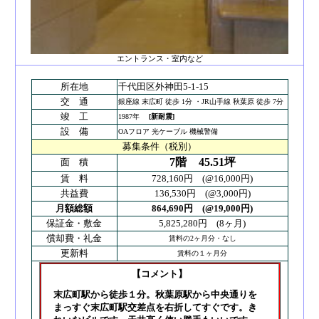
エントランス・室内など
所在地
千代田区外神田5-1-15
交 通
銀座線 末広町 徒歩 1分 ・JR山手線 秋葉原 徒歩 7分
竣 工
1987年
[新耐震]
設 備
OAフロア 光ケーブル 機械警備
募集条件（税別）
7階
45.51坪
面 積
賃 料
728,160円 (@16,000円)
共益費
136,530円 (@3,000円)
月額総額
864,690円 (@19,000円)
保証金・敷金
5,825,280円 (8ヶ月)
償却費・礼金
賃料の2ヶ月分・なし
更新料
賃料の１ヶ月分
【コメント】
末広町駅から徒歩１分。秋葉原駅から中央通りを
まっすぐ末広町駅交差点を右折してすぐです。き