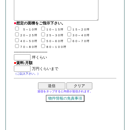
■
想定の面積
を
ご指示下さい。
５～１０坪
１０～１５坪
１５～２０坪
２０～２５坪
２５～３０坪
３０～４０坪
４０～５０坪
５０～６０坪
６０～７０坪
７０～８０坪
８０～１００坪
-----------------------
■
賃料:月額
（ご記入下さい。）
送信をタップすると内容が送信されます。