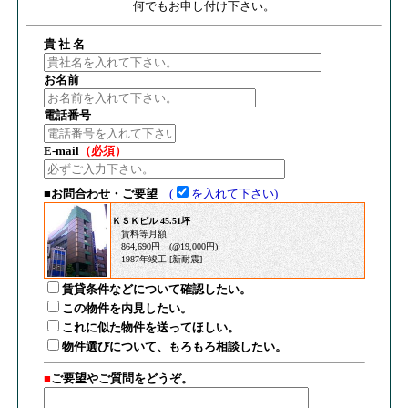
何でもお申し付け下さい。
貴 社 名
お名前
電話番号
E-mail
（必須）
■お問合わせ・ご要望
(
を入れて下さい)
ＫＳＫビル 45.51坪
賃料等月額
864,690円 (@19,000円)
1987年竣工 [新耐震]
賃貸条件などについて確認したい。
この物件を内見したい。
これに似た物件を送ってほしい。
物件選びについて、もろもろ相談したい。
■
ご要望やご質問をどうぞ。