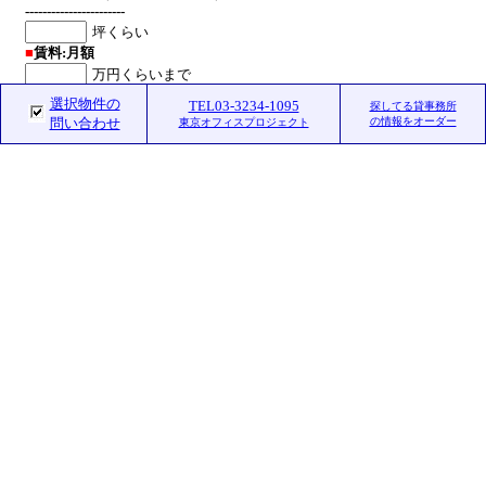
-----------------------
■
賃料:月額
（ご記入下さい。）
選択物件の
TEL03-3234-1095
探してる貸事務所
問い合わせ
の情報をオーダー
東京オフィスプロジェクト
送信をタップすると内容が送信されます。
こまかく、ご要望をお伝え頂く場合は、
下の「お問い合わせオーダーシート」を
ご利用下さいませ。
賃貸条件は、諸般の状況からの相談交渉です。
掲載内容が現況と異なる場合は現況優先です。
物件がご成約済の場合はご容赦下さいませ。
東京都知事（５）第76338号
株式会社 東京オフィスプロジェクト