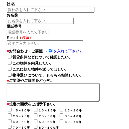
社 名
お名前
電話番号
E-mail
（必須）
■
お問合わせ・ご要望
(
を入れて下さい)
賃貸条件などについて確認したい。
この物件を内見したい。
これに似た物件を送ってほしい。
物件選びについて、もろもろ相談したい。
■
ご要望やご質問をどうぞ。
■
想定の面積
を
ご指示下さい。
５～１０坪
１０～１５坪
１５～２０坪
２０～２５坪
２５～３０坪
３０～４０坪
４０～５０坪
５０～６０坪
６０～７０坪
７０～８０坪
８０～１００坪