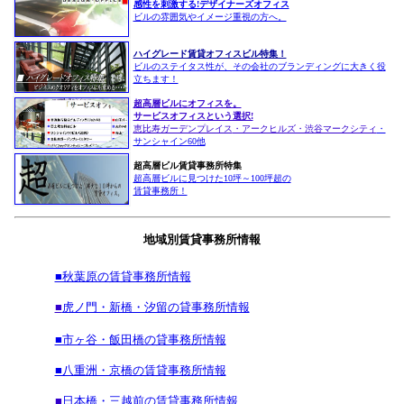
感性を刺激する!デザイナーズオフィス
ビルの雰囲気やイメージ重視の方へ。
ハイグレード賃貸オフィスビル特集！
ビルのステイタス性が、その会社のブランディングに大きく役
立ちます！
超高層ビルにオフィスを。
サービスオフィスという選択!
恵比寿ガーデンプレイス
・アークヒルズ・渋谷マークシティ
・
サンシャイン60他
超高層ビル賃貸事務所特集
超高層ビルに見つけた10坪～100坪超の
賃貸事務所！
地域別賃貸事務所情報
■秋葉原の賃貸事務所情報
■
虎ノ門・新橋・汐留の貸事務所情報
■市ヶ谷・飯田橋の貸事務所情報
■八重洲・京橋の賃貸事務所情報
■
日本橋・三越前の賃貸事務所情報