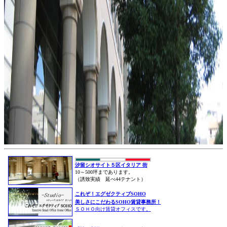
汐留シオサイト５区イタリア 街
10～500坪まであります。
（誘致実績 延べ44テナント）
これぞ！エグゼクティブSOHO
美しさにこだわるSOHO賃貸事務所！
ＳＯＨＯ向け賃貸オフィスです。